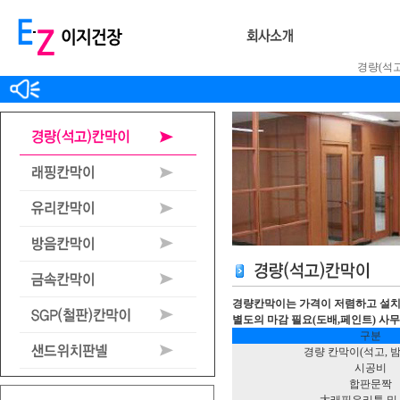
경량(석
경량칸막이는 가격이 저렴하고 설치
별도의 마감 필요(도배,페인트) 사
구분
경량 칸막이(석고, 
시공비
합판문짝